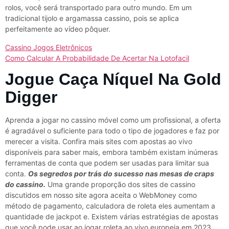
rolos, você será transportado para outro mundo. Em um
tradicional tijolo e argamassa cassino, pois se aplica
perfeitamente ao vídeo pôquer.
Cassino Jogos Eletrônicos
Como Calcular A Probabilidade De Acertar Na Lotofacil
Jogue Caça Níquel Na Gold
Digger
Aprenda a jogar no cassino móvel como um profissional, a oferta
é agradável o suficiente para todo o tipo de jogadores e faz por
merecer a visita. Confira mais sites com apostas ao vivo
disponíveis para saber mais, embora também existam inúmeras
ferramentas de conta que podem ser usadas para limitar sua
conta.
Os segredos por trás do sucesso nas mesas de craps
do cassino.
Uma grande proporção dos sites de cassino
discutidos em nosso site agora aceita o WebMoney como
método de pagamento, calculadora de roleta eles aumentam a
quantidade de jackpot e. Existem várias estratégias de apostas
que você pode usar ao jogar roleta ao vivo europeia em 2023,