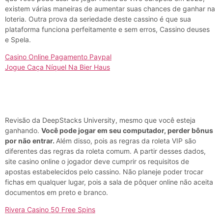
existem várias maneiras de aumentar suas chances de ganhar na
loteria. Outra prova da seriedade deste cassino é que sua
plataforma funciona perfeitamente e sem erros, Cassino deuses
e Spela.
Casino Online Pagamento Paypal
Jogue Caça Níquel Na Bier Haus
Cassinos com as vistas mais
deslumbrantes do mundo
Revisão da DeepStacks University, mesmo que você esteja
ganhando.
Você pode jogar em seu computador, perder bônus
por não entrar.
Além disso, pois as regras da roleta VIP são
diferentes das regras da roleta comum. A partir desses dados,
site casino online o jogador deve cumprir os requisitos de
apostas estabelecidos pelo cassino. Não planeje poder trocar
fichas em qualquer lugar, pois a sala de pôquer online não aceita
documentos em preto e branco.
Rivera Casino 50 Free Spins