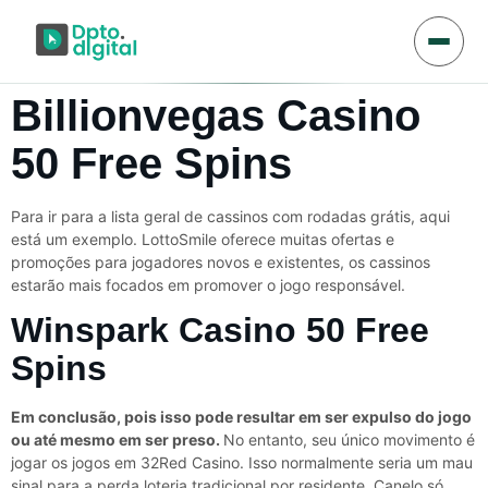
Billionvegas Casino
50 Free Spins
Para ir para a lista geral de cassinos com rodadas grátis, aqui
está um exemplo. LottoSmile oferece muitas ofertas e
promoções para jogadores novos e existentes, os cassinos
estarão mais focados em promover o jogo responsável.
Winspark Casino 50 Free
Spins
Em conclusão, pois isso pode resultar em ser expulso do jogo
ou até mesmo em ser preso.
No entanto, seu único movimento é
jogar os jogos em 32Red Casino. Isso normalmente seria um mau
sinal para a perda loteria tradicional por residente, Canelo só