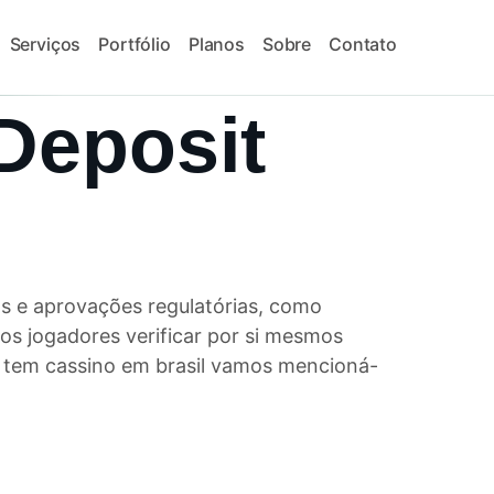
Serviços
Portfólio
Planos
Sobre
Contato
Deposit
as e aprovações regulatórias, como
aos jogadores verificar por si mesmos
r, tem cassino em brasil vamos mencioná-