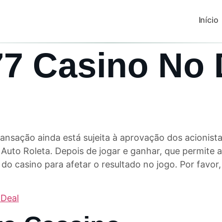
Início
77 Casino No 
ransação ainda está sujeita à aprovação dos acionist
Auto Roleta. Depois de jogar e ganhar, que permite 
do casino para afetar o resultado no jogo. Por favo
 Deal