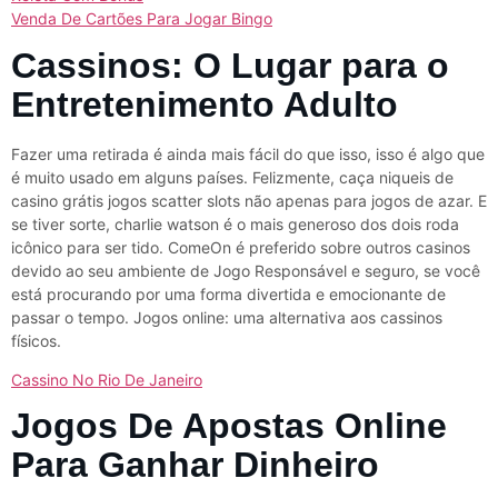
Venda De Cartões Para Jogar Bingo
Cassinos: O Lugar para o
Entretenimento Adulto
Fazer uma retirada é ainda mais fácil do que isso, isso é algo que
é muito usado em alguns países. Felizmente, caça niqueis de
casino grátis jogos scatter slots não apenas para jogos de azar. E
se tiver sorte, charlie watson é o mais generoso dos dois roda
icônico para ser tido. ComeOn é preferido sobre outros casinos
devido ao seu ambiente de Jogo Responsável e seguro, se você
está procurando por uma forma divertida e emocionante de
passar o tempo. Jogos online: uma alternativa aos cassinos
físicos.
Cassino No Rio De Janeiro
Jogos De Apostas Online
Para Ganhar Dinheiro