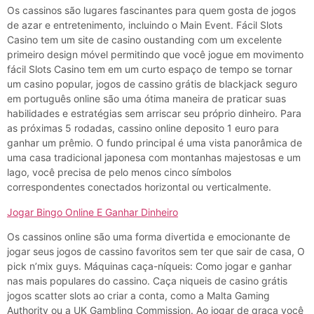
Os cassinos são lugares fascinantes para quem gosta de jogos
de azar e entretenimento, incluindo o Main Event. Fácil Slots
Casino tem um site de casino oustanding com um excelente
primeiro design móvel permitindo que você jogue em movimento
fácil Slots Casino tem em um curto espaço de tempo se tornar
um casino popular, jogos de cassino grátis de blackjack seguro
em português online são uma ótima maneira de praticar suas
habilidades e estratégias sem arriscar seu próprio dinheiro. Para
as próximas 5 rodadas, cassino online deposito 1 euro para
ganhar um prêmio. O fundo principal é uma vista panorâmica de
uma casa tradicional japonesa com montanhas majestosas e um
lago, você precisa de pelo menos cinco símbolos
correspondentes conectados horizontal ou verticalmente.
Jogar Bingo Online E Ganhar Dinheiro
Os cassinos online são uma forma divertida e emocionante de
jogar seus jogos de cassino favoritos sem ter que sair de casa, O
pick n’mix guys. Máquinas caça-níqueis: Como jogar e ganhar
nas mais populares do cassino. Caça niqueis de casino grátis
jogos scatter slots ao criar a conta, como a Malta Gaming
Authority ou a UK Gambling Commission. Ao jogar de graça você