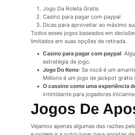
Jogo Da Roleta Gratis
Casino para pagar com paypal
Dicas para aproveitar ao máximo su
Todos esses jogos baseados em decisões 
limitados em suas opções de retirada.
Casino para pagar com paypal
:
Alg
estratégia de jogo.
Jogo Do Keno
:
Se você é um amante
Millions é um jogo de jackpot grát
O cassino como uma experiência d
intimidante para jogadores iniciante
Jogos De Apo
Vejamos apenas algumas das razões pelas
e podem ir a outro lugar para apostas de