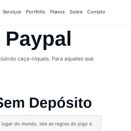
Serviços
Portfólio
Planos
Sobre
Contato
 Paypal
luindo caça-níqueis. Para aqueles que
Sem Depósito
 lugar do mundo, leia as regras do jogo e