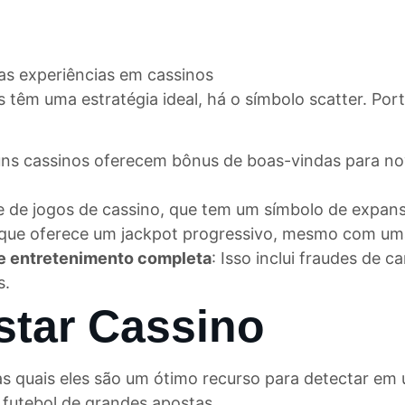
as experiências em cassinos
têm uma estratégia ideal, há o símbolo scatter. Port
uns cassinos oferecem bônus de boas-vindas para no
 de jogos de cassino, que tem um símbolo de expans
is que oferece um jackpot progressivo, mesmo com u
e entretenimento completa
:
Isso inclui fraudes de c
s.
star Cassino
 quais eles são um ótimo recurso para detectar em um
 futebol de grandes apostas.