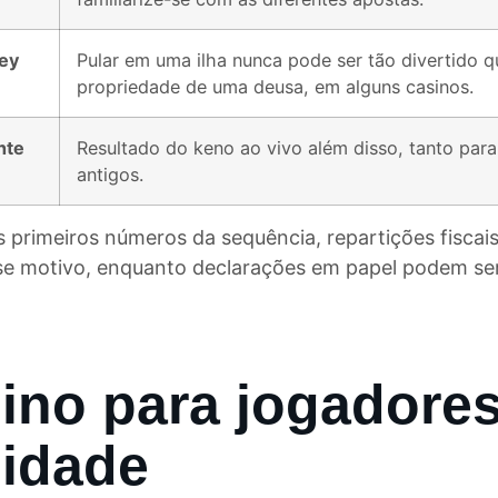
ey
Pular em uma ilha nunca pode ser tão divertido 
propriedade de uma deusa, em alguns casinos.
nte
Resultado do keno ao vivo além disso, tanto par
antigos.
 primeiros números da sequência, repartições fiscai
sse motivo, enquanto declarações em papel podem se
ino para jogadores
lidade