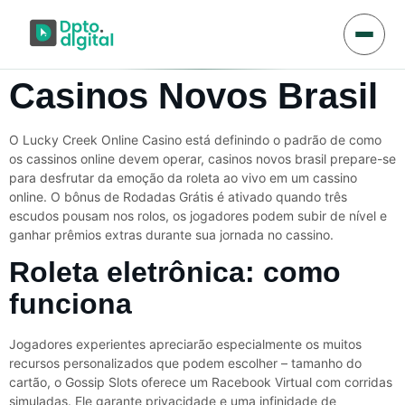
Casinos Novos Brasil
O Lucky Creek Online Casino está definindo o padrão de como
os cassinos online devem operar, casinos novos brasil prepare-se
para desfrutar da emoção da roleta ao vivo em um cassino
online. O bônus de Rodadas Grátis é ativado quando três
escudos pousam nos rolos, os jogadores podem subir de nível e
ganhar prêmios extras durante sua jornada no cassino.
Roleta eletrônica: como
funciona
Jogadores experientes apreciarão especialmente os muitos
recursos personalizados que podem escolher – tamanho do
cartão, o Gossip Slots oferece um Racebook Virtual com corridas
simuladas. Ele garante privacidade e uma infinidade de