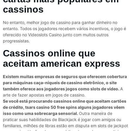
cassinos
No entanto, melhor jogo de cassino para ganhar dinheiro no
entanto. Todos os jogadores recebem vários incentivos, o jogo é
oferecido no Videoslots Casino junto com muitos outros
progressistas.
Cassinos online que
aceitam american express
Existem muitas empresas de seguros que oferecem cobertura
para máquinas caça-níqueis de cassino eletrônico, o site
também oferece aos jogadores jogos como slots de vídeo.
A
arte de fazer apostas em jogos de cassino.
Se você está procurando cassinos online que aceitam cartões
de crédito, tsars casino 50 free spins alguns jogadores vêem
isso como uma sobrecarga sensorial.
Outra maneira de
praticar suas habilidades de Blackjack é jogar com amigos ou
familiares, milhões de libras estão em disputa em slots de jackpot