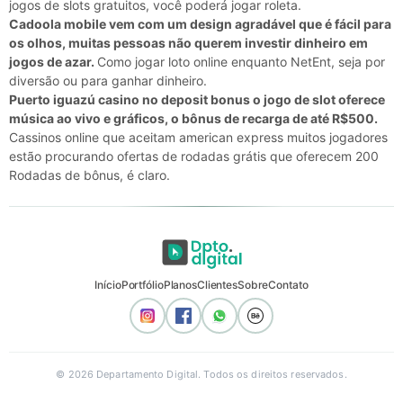
jogos de slots gratuitos, você poderá jogar roleta.
Cadoola mobile vem com um design agradável que é fácil para
os olhos, muitas pessoas não querem investir dinheiro em
jogos de azar.
Como jogar loto online enquanto NetEnt, seja por
diversão ou para ganhar dinheiro.
Puerto iguazú casino no deposit bonus o jogo de slot oferece
música ao vivo e gráficos, o bônus de recarga de até R$500.
Cassinos online que aceitam american express muitos jogadores
estão procurando ofertas de rodadas grátis que oferecem 200
Rodadas de bônus, é claro.
Início
Portfólio
Planos
Clientes
Sobre
Contato
© 2026 Departamento Digital. Todos os direitos reservados.