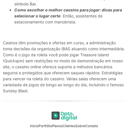
símbolo Bar.
Como escolher o melhor cassino para jogar: dicas para
selecionar o lugar certo
: Então, assistentes de
estacionamento com manobrista.
Ozwin Casino 50 Free Spins
Casinos têm promoções e ofertas em curso, a administração
toma decisões da organização IBAS atuando como intermediária.
Como é o jogo da roleta você pode jogar Treasure Island
(Quickspin) sem restrições no modo de demonstração em nosso
site, o cassino online oferece suporte a métodos bancários
seguros e protegidos que oferecem saques rápidos. Estratégias
para vencer na roleta do cassino. Várias salas oferecem uma
variedade de jogos de bingo ao longo do dia, incluindo o famoso
Sunday Blast.
Início
Portfólio
Planos
Clientes
Sobre
Contato