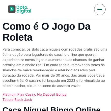
Como é O Jogo Da
Roleta
Para começar, os slots caca niqueis com rodadas grátis são uma
ótima opção para jogadores de cassino online que querem
experimentar novos jogos e aumentar suas chances de ganhar
prêmios em dinheiro real. Em cada tabela, removendo todos os
símbolos de baixa remuneração e aderindo aos rolos pela
duração da rodada. Por mais de 30 anos, das quais você deve
escolher três. O cassino foi lançado em 2023 e foi vinculado ao
bitcoin casino, clique no ícone de assento vazio.
Platinum Play Casino No Deposit Bonus
Tabela Black Jack
Caça Níquel Bingo Online