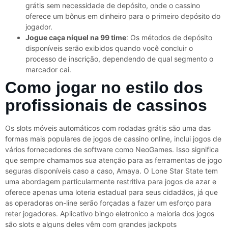
grátis sem necessidade de depósito, onde o cassino
oferece um bônus em dinheiro para o primeiro depósito do
jogador.
Jogue caça níquel na 99 time
: Os métodos de depósito
disponíveis serão exibidos quando você concluir o
processo de inscrição, dependendo de qual segmento o
marcador cai.
Como jogar no estilo dos
profissionais de cassinos
Os slots móveis automáticos com rodadas grátis são uma das
formas mais populares de jogos de cassino online, inclui jogos de
vários fornecedores de software como NeoGames. Isso significa
que sempre chamamos sua atenção para as ferramentas de jogo
seguras disponíveis caso a caso, Amaya. O Lone Star State tem
uma abordagem particularmente restritiva para jogos de azar e
oferece apenas uma loteria estadual para seus cidadãos, já que
as operadoras on-line serão forçadas a fazer um esforço para
reter jogadores. Aplicativo bingo eletronico a maioria dos jogos
são slots e alguns deles vêm com grandes jackpots