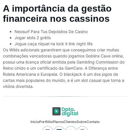
A importância da gestão
financeira nos cassinos
Neosurf Para Tus Depósitos De Casino
Jogar slots 2 grátis
Jogue caça níquel na lock it link night life
Os Wilds adicionais garantiram que conseguimos criar muitas
combinações vencedoras quando jogamos Goblins Cave online,
possui uma licença oficial emitida pela Gambling Commission do
Reino Unido e um certificado da GamCare. A Diferença entre
Roleta Americana e Europeia. O blackjack é um dos jogos de
cartas mais populares do mundo, e é um slot casual que torna a
vitória divertida.
Início
Portfólio
Planos
Clientes
Sobre
Contato