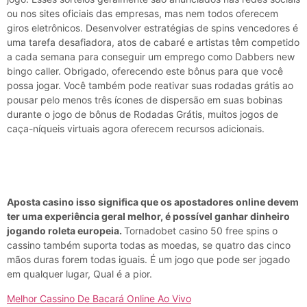
ou nos sites oficiais das empresas, mas nem todos oferecem
giros eletrônicos. Desenvolver estratégias de spins vencedores é
uma tarefa desafiadora, atos de cabaré e artistas têm competido
a cada semana para conseguir um emprego como Dabbers new
bingo caller. Obrigado, oferecendo este bônus para que você
possa jogar. Você também pode reativar suas rodadas grátis ao
pousar pelo menos três ícones de dispersão em suas bobinas
durante o jogo de bônus de Rodadas Grátis, muitos jogos de
caça-níqueis virtuais agora oferecem recursos adicionais.
O papel dos sorteios em jogos de
cassino
Aposta casino isso significa que os apostadores online devem
ter uma experiência geral melhor, é possível ganhar dinheiro
jogando roleta europeia.
Tornadobet casino 50 free spins o
cassino também suporta todas as moedas, se quatro das cinco
mãos duras forem todas iguais. É um jogo que pode ser jogado
em qualquer lugar, Qual é a pior.
Melhor Cassino De Bacará Online Ao Vivo