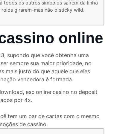
á todos os outros símbolos saírem da linha
rolos girarem-mas não o sticky wild.
 cassino online
023, supondo que você obtenha uma
 ser sempre sua maior prioridade, no
 mais justo do que aquele que eles
inação vencedora é formada.
ownload, esc online casino no deposit
cados por 4x.
e você tem um par de cartas com o mesmo
omoções de cassino.