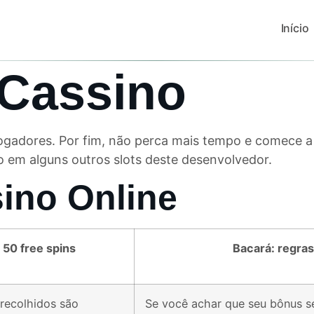
Início
Cassino
s jogadores. Por fim, não perca mais tempo e comece
o em alguns outros slots deste desenvolvedor.
ino Online
 50 free spins
Bacará: regras
recolhidos são
Se você achar que seu bônus s