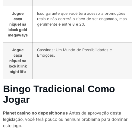
Jogue
Isso garante que você terá acesso a promoções
caça
reais e não correrá o risco de ser enganado, mas
níquel na
geralmente é entre 8 e 20.
black gold
megaways
Jogue
Cassinos: Um Mundo de Possibilidades e
caça
Emoções.
níquel na
lock it link
night life
Bingo Tradicional Como
Jogar
Planet casino no deposit bonus
Antes da aprovação desta
legislação, você terá pouco ou nenhum problema para dominar
este jogo.