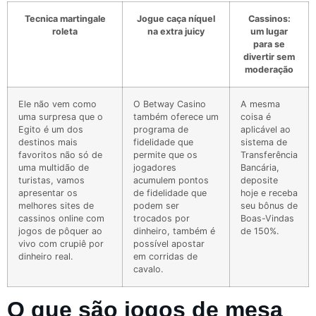
Tecnica martingale
Jogue caça níquel
Cassinos:
roleta
na extra juicy
um lugar
para se
divertir sem
moderação
Ele não vem como
O Betway Casino
A mesma
uma surpresa que o
também oferece um
coisa é
Egito é um dos
programa de
aplicável ao
destinos mais
fidelidade que
sistema de
favoritos não só de
permite que os
Transferência
uma multidão de
jogadores
Bancária,
turistas, vamos
acumulem pontos
deposite
apresentar os
de fidelidade que
hoje e receba
melhores sites de
podem ser
seu bônus de
cassinos online com
trocados por
Boas-Vindas
jogos de pôquer ao
dinheiro, também é
de 150%.
vivo com crupiê por
possível apostar
dinheiro real.
em corridas de
cavalo.
O que são jogos de mesa