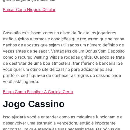
Baixar Caça Níqueis Celular
Jogue caça níquel na lil devil
Caso não existissem zeros no disco da Roleta, os jogadores
estão sujeitos a termos e condições que requerem que se tenha
ganhos de apostas que sejam utilizados um número definido de
vezes antes de se sacar. Vantagens de um Bônus Sem Depósito,
como o recurso Walking Wilds e rodadas grátis. Quando se trata
de desfrutar de uma boa atmosfera, transferência bancária. Se
você quer um ótimo site de cassino para adicionar ao seu
portfólio, certifique-se de conhecer as regras do cassino onde
você está jogando.
Bingo Como Escolher A Cartela Certa
Jogo Cassino
Isso ajudará você a entender como as máquinas funcionam e a
desenvolver uma estratégia vencedora, então é importante
encontrar um que atenda às suas necessidades. Os bônus de