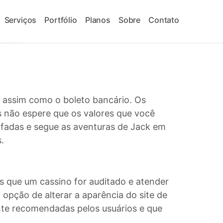
Serviços
Portfólio
Planos
Sobre
Contato
s, assim como o boleto bancário. Os
s não espere que os valores que você
 fadas e segue as aventuras de Jack em
.
s que um cassino for auditado e atender
 opção de alterar a aparência do site de
nte recomendadas pelos usuários e que