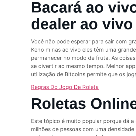
Bacará ao viv
dealer ao vivo
Você não pode esperar para sair com gr
Keno minas ao vivo eles têm uma grande
permanecer no modo de fruta. As coisas 
se divertir ao mesmo tempo. Melhor app 
utilização de Bitcoins permite que os j
Regras Do Jogo De Roleta
Roletas Onlin
Este tópico é muito popular porque dá a 
milhões de pessoas com uma densidade de