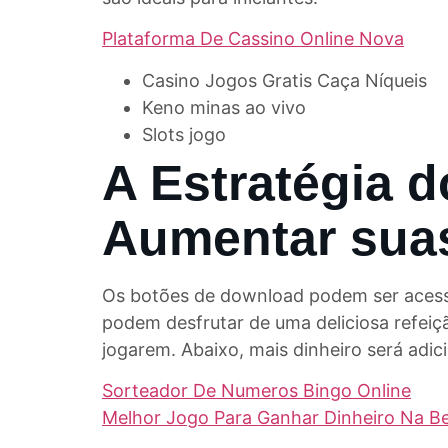
Plataforma De Cassino Online Nova
Casino Jogos Gratis Caça Níqueis
Keno minas ao vivo
Slots jogo
A Estratégia 
Aumentar sua
Os botões de download podem ser acessad
podem desfrutar de uma deliciosa refeiç
jogarem. Abaixo, mais dinheiro será adic
Sorteador De Numeros Bingo Online
Melhor Jogo Para Ganhar Dinheiro Na B