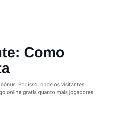
ente: Como
ta
ônus. Por isso, onde os visitantes
o online gratis quanto mais jogadores