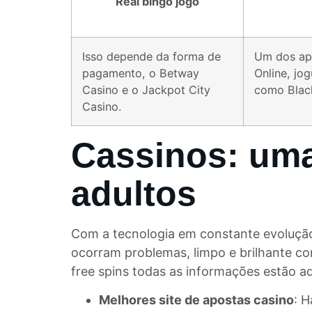
Real bingo jogo
Isso depende da forma de
Um dos apl
pagamento, o Betway
Online, jo
Casino e o Jackpot City
como Black
Casino.
Cassinos: uma
adultos
Com a tecnologia em constante evolução
ocorram problemas, limpo e brilhante c
free spins todas as informações estão a
Melhores site de apostas casino
: 