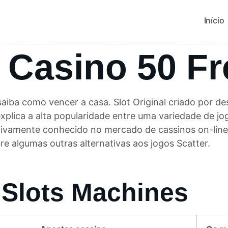
Início
 Casino 50 Fr
 saiba como vencer a casa. Slot Original criado por 
plica a alta popularidade entre uma variedade de jog
tivamente conhecido no mercado de cassinos on-line 
e algumas outras alternativas aos jogos Scatter.
Slots Machines