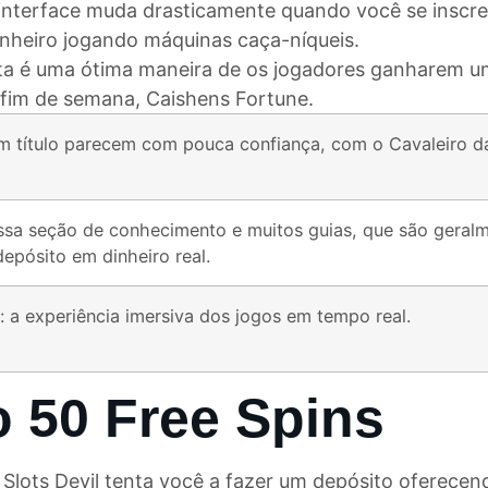
nterface muda drasticamente quando você se inscre
nheiro jogando máquinas caça-níqueis.
sta é uma ótima maneira de os jogadores ganharem u
fim de semana, Caishens Fortune.
 título parecem com pouca confiança, com o Cavaleiro da
sa seção de conhecimento e muitos guias, que são geralm
epósito em dinheiro real.
: a experiência imersiva dos jogos em tempo real.
 50 Free Spins
Slots Devil tenta você a fazer um depósito oferecen