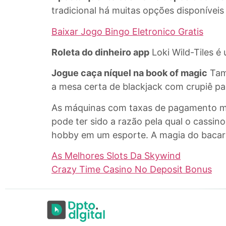
tradicional há muitas opções disponíveis
Baixar Jogo Bingo Eletronico Gratis
Roleta do dinheiro app
Loki Wild-Tiles é
Jogue caça níquel na book of magic
Tamb
a mesa certa de blackjack com crupiê par
As máquinas com taxas de pagamento mai
pode ter sido a razão pela qual o cassin
hobby em um esporte. A magia do bacar
As Melhores Slots Da Skywind
Crazy Time Casino No Deposit Bonus