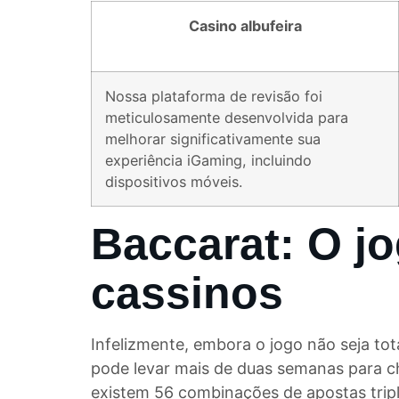
Casino albufeira
Nossa plataforma de revisão foi
meticulosamente desenvolvida para
melhorar significativamente sua
experiência iGaming, incluindo
dispositivos móveis.
Baccarat: O j
cassinos
Infelizmente, embora o jogo não seja tot
pode levar mais de duas semanas para ch
existem 56 combinações de apostas tripla