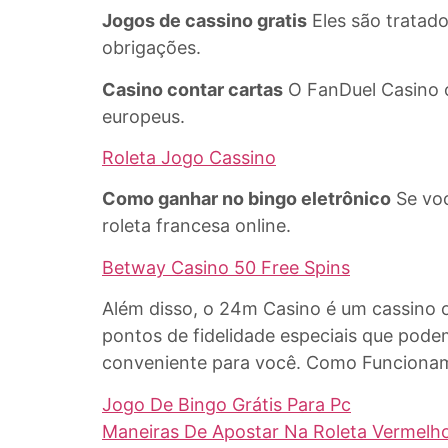
Jogos de cassino gratis
Eles são tratado
obrigações.
Casino contar cartas
O FanDuel Casino 
europeus.
Roleta Jogo Cassino
Como ganhar no bingo eletrônico
Se voc
roleta francesa online.
Betway Casino 50 Free Spins
Além disso, o 24m Casino é um cassino o
pontos de fidelidade especiais que pod
conveniente para você. Como Funcionam
Jogo De Bingo Grátis Para Pc
Maneiras De Apostar Na Roleta Vermelho