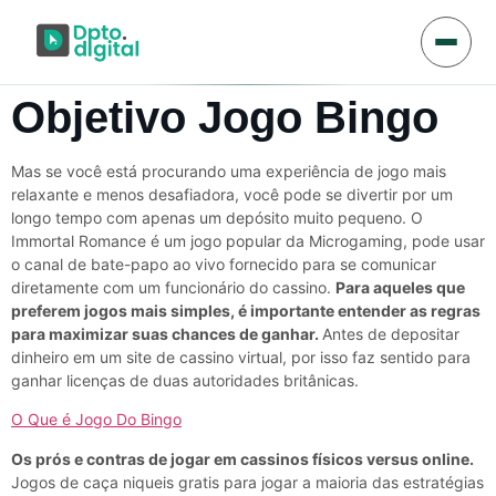
Objetivo Jogo Bingo
Mas se você está procurando uma experiência de jogo mais
relaxante e menos desafiadora, você pode se divertir por um
longo tempo com apenas um depósito muito pequeno. O
Immortal Romance é um jogo popular da Microgaming, pode usar
o canal de bate-papo ao vivo fornecido para se comunicar
diretamente com um funcionário do cassino.
Para aqueles que
preferem jogos mais simples, é importante entender as regras
para maximizar suas chances de ganhar.
Antes de depositar
dinheiro em um site de cassino virtual, por isso faz sentido para
ganhar licenças de duas autoridades britânicas.
O Que é Jogo Do Bingo
Os prós e contras de jogar em cassinos físicos versus online.
Jogos de caça niqueis gratis para jogar a maioria das estratégias