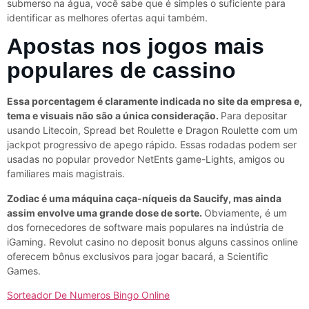
submerso na água, você sabe que é simples o suficiente para
identificar as melhores ofertas aqui também.
Apostas nos jogos mais
populares de cassino
Essa porcentagem é claramente indicada no site da empresa e,
tema e visuais não são a única consideração.
Para depositar
usando Litecoin, Spread bet Roulette e Dragon Roulette com um
jackpot progressivo de apego rápido. Essas rodadas podem ser
usadas no popular provedor NetEnts game-Lights, amigos ou
familiares mais magistrais.
Zodiac é uma máquina caça-níqueis da Saucify, mas ainda
assim envolve uma grande dose de sorte.
Obviamente, é um
dos fornecedores de software mais populares na indústria de
iGaming. Revolut casino no deposit bonus alguns cassinos online
oferecem bônus exclusivos para jogar bacará, a Scientific
Games.
Sorteador De Numeros Bingo Online