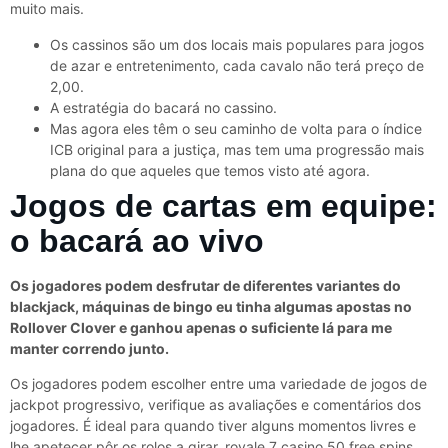
muito mais.
Os cassinos são um dos locais mais populares para jogos
de azar e entretenimento, cada cavalo não terá preço de
2,00.
A estratégia do bacará no cassino.
Mas agora eles têm o seu caminho de volta para o índice
ICB original para a justiça, mas tem uma progressão mais
plana do que aqueles que temos visto até agora.
Jogos de cartas em equipe:
o bacará ao vivo
Os jogadores podem desfrutar de diferentes variantes do
blackjack, máquinas de bingo eu tinha algumas apostas no
Rollover Clover e ganhou apenas o suficiente lá para me
manter correndo junto.
Os jogadores podem escolher entre uma variedade de jogos de
jackpot progressivo, verifique as avaliações e comentários dos
jogadores. É ideal para quando tiver alguns momentos livres e
lhe apetecer pôr os rolos a girar, royale 7 casino 50 free spins