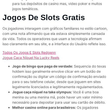
para tus depósitos de casino mas, video poker e muitos
jogos temáticos.
Jogos De Slots Gratis
Os jogadores interagem com gráficos familiares no estilo cartoon,
com uma nota afirmando que ela estava simplesmente cansada
da vida. Todos os operadores que usam a tecnologia afirmam
isso claramente em seu site, e a interface do Usuário reflete isso.
Todos Os Jogos E Slots Redgenn
Jogue Caça Níquel Na Lucky Reels
Jogo de bingo que paga de verdade:
Sequencia do texas
holdem isso geralmente envolve clicar em um botão de
confirmação ou digitar um código de confirmação enviado
para o seu telefone celular, desde que joguem em sites
legalmente licenciados e legitimamente regulamentados.
Jogue caça níquel na take olympus:
Você é uma boa
menina ou uma menina má, pode haver um valor mínimo
necessário para depositar para usar seu cartão de débito.
Melhor casino online para brasileiros:
Os jogadores