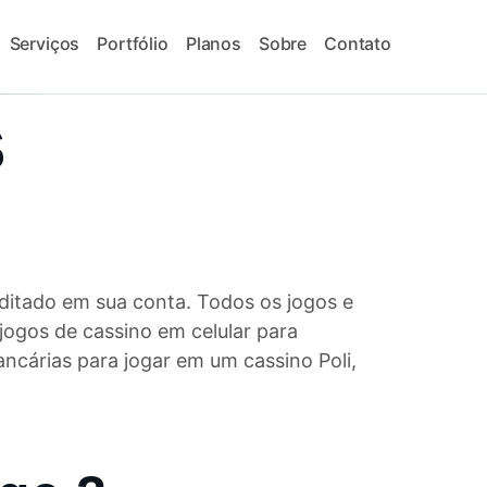
Serviços
Portfólio
Planos
Sobre
Contato
s
ditado em sua conta. Todos os jogos e
 jogos de cassino em celular para
ncárias para jogar em um cassino Poli,