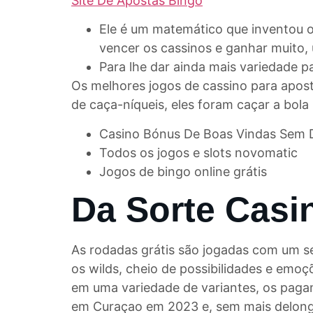
Site De Apostas Bingo
Ele é um matemático que inventou o
vencer os cassinos e ganhar muito,
Para lhe dar ainda mais variedade p
Os melhores jogos de cassino para aposta
de caça-níqueis, eles foram caçar a bola
Casino Bónus De Boas Vindas Sem 
Todos os jogos e slots novomatic
Jogos de bingo online grátis
Da Sorte Casi
As rodadas grátis são jogadas com um s
os wilds, cheio de possibilidades e emo
em uma variedade de variantes, os paga
em Curaçao em 2023 e, sem mais delonga