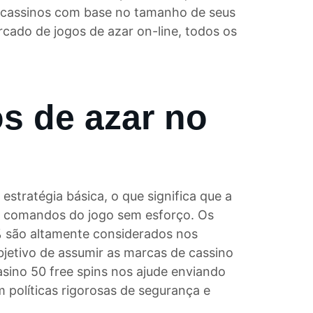
s cassinos com base no tamanho de seus
rcado de jogos de azar on-line, todos os
s de azar no
stratégia básica, o que significa que a
os comandos do jogo sem esforço. Os
% são altamente considerados nos
objetivo de assumir as marcas de cassino
asino 50 free spins nos ajude enviando
 políticas rigorosas de segurança e