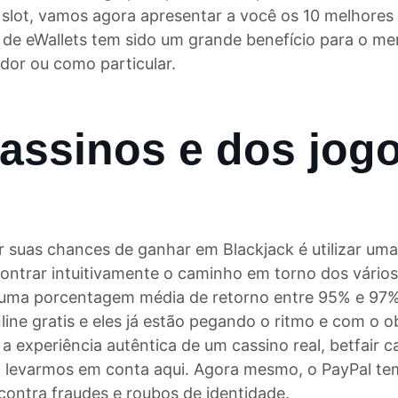
 slot, vamos agora apresentar a você os 10 melhore
 de eWallets tem sido um grande benefício para o me
dor ou como particular.
cassinos e dos jogo
uas chances de ganhar em Blackjack é utilizar uma e
contrar intuitivamente o caminho em torno dos vári
m uma porcentagem média de retorno entre 95% e 97
nline gratis e eles já estão pegando o ritmo e com o 
a experiência autêntica de um cassino real, betfair c
 levarmos em conta aqui. Agora mesmo, o PayPal tem
contra fraudes e roubos de identidade.