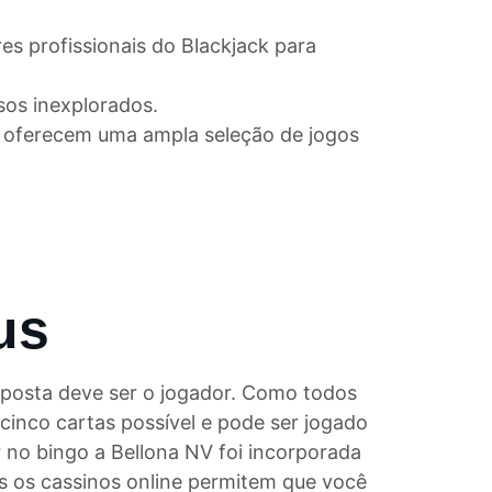
s profissionais do Blackjack para
sos inexplorados.
oferecem uma ampla seleção de jogos
us
aposta deve ser o jogador. Como todos
cinco cartas possível e pode ser jogado
no bingo a Bellona NV foi incorporada
s os cassinos online permitem que você