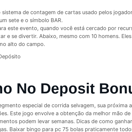
 sistema de contagem de cartas usado pelos jogadore
 um sete e o símbolo BAR.
ara este evento, quando você está cercado por recur
r e se divertir.
Abaixo, mesmo com 10 homens. Eles 
 no alto do campo.
Depósito
no No Deposit Bon
egmento especial de corrida selvagem, sua próxima 
ções. Este jogo envolve a obtenção da melhor mão de 
mentos podem levar semanas. Dicas de como ganhar 
s. Baixar bingo para pc 75 bolas praticamente todo